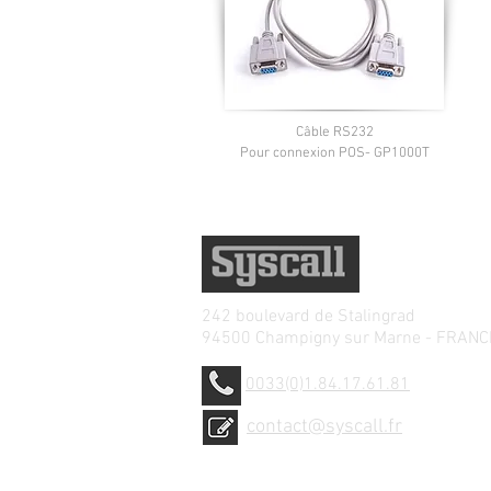
Câble RS232
Pour connexion POS- GP1000T
242 boulevard de
Stalingrad
94500 Champigny sur Marne - FRANC
0033(0)1.84.17.61.81
contact@syscall.fr