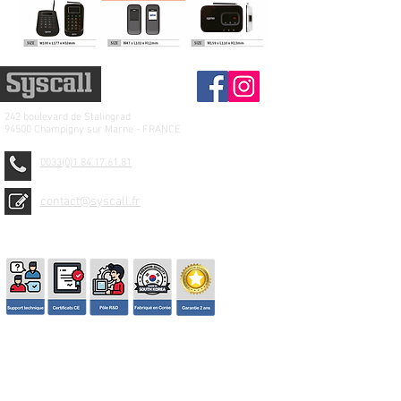
242 boulevard de
Stalingrad
94500 Champigny sur Marne - FRANCE
0033(0)1.84.17.61.81
contact@syscall.fr
© 2026 SYSCALL FRANCE - TBS